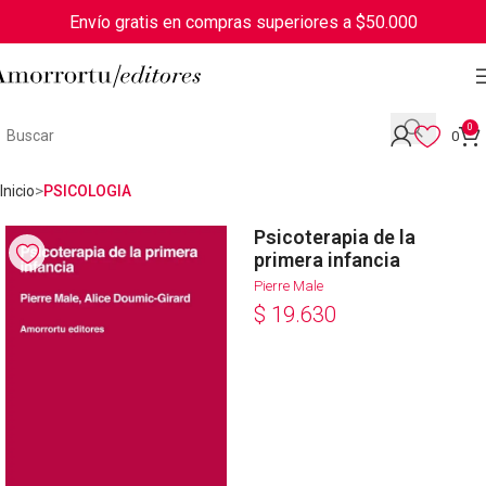
Envío gratis en compras superiores a $50.000
0
0
Inicio
PSICOLOGIA
Psicoterapia de la
primera infancia
Pierre Male
$
19.630