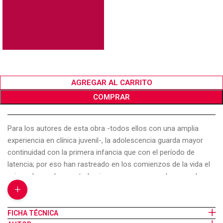
AGREGAR AL CARRITO
COMPRAR
Para los autores de esta obra -todos ellos con una amplia
experiencia en clínica juvenil-, la adolescencia guarda mayor
continuidad con la primera infancia que con el período de
latencia; por eso han rastreado en los comienzos de la vida el
origen de muchas perturbaciones que aparecen luego en la
+
etapa juvenil. La técnica expuesta tiene carácter profiláctico y
está indicada también para situaciones de urgencia. Se basa en
el esclarecimiento del vínculo madre-hijo y en la reelaboración
FICHA TÉCNICA