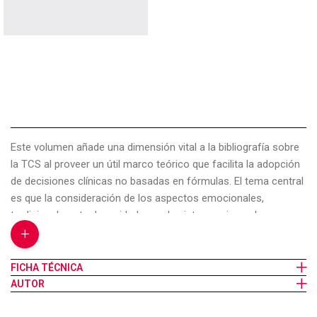
Este volumen añade una dimensión vital a la bibliografía sobre
la TCS al proveer un útil marco teórico que facilita la adopción
de decisiones clínicas no basadas en fórmulas. El tema central
es que la consideración de los aspectos emocionales,
tradicionalmente descuidados en las intervenciones breves
+
basadas en los puntos fuertes, puede ayudar a «desbloquear»
las situaciones difíciles y allanar el camino a las soluciones
exitosas, considerando que las emociones son parte de todo
FICHA TÉCNICA
problema y de toda solución. Escrito por la destacada
AUTOR
terapeuta y coprotagonista del desarrollo de la TCS Eve Lipchik,