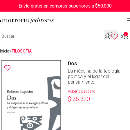
Envío gratis en compras superiores a $50.000
0
0
Inicio
FILOSOFIA
Dos
La máquina de la teología
política y el lugar del
pensamiento
Roberto Esposito
$
36.320