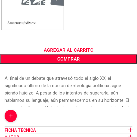
AGREGAR AL CARRITO
COMPRAR
Al final de un debate que atravesó todo el siglo XX, el
significado último de la noción de «teología política» sigue
siendo huidizo. A pesar de los intentos de superarla, aún
hablamos su lenguaje, aún permanecemos en su horizonte. El
motivo de ello, para Roberto Esposito, reside en que la teología
+
política no es ni un concepto ni un acontecimiento, sino el eje
en torno al cual ha girado, por más de dos mil años, la máquina
de la civilización occidental. En su centro se halla la articulación
FICHA TÉCNICA
entre universalismo y exclusión, entre unidad y separación.La